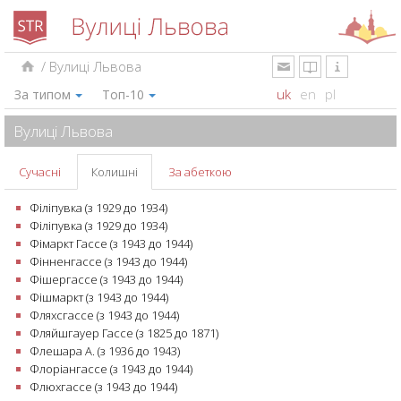
/
Вулиці Львова
uk
en
pl
За типом
Топ-10
Вулиці Львова
Сучасні
Колишні
За абеткою
Філіпувка (з 1929 до 1934)
Філіпувка (з 1929 до 1934)
Фімаркт Гассе (з 1943 до 1944)
Фінненгассе (з 1943 до 1944)
Фішергассе (з 1943 до 1944)
Фішмаркт (з 1943 до 1944)
Фляхсгассе (з 1943 до 1944)
Фляйшгауер Гассе (з 1825 до 1871)
Флешара А. (з 1936 до 1943)
Флоріангассе (з 1943 до 1944)
Флюхгассе (з 1943 до 1944)