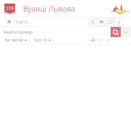
/
Карта
uk
en
pl
За типом
Топ-10