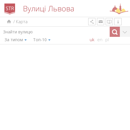
/
Карта
uk
en
pl
За типом
Топ-10