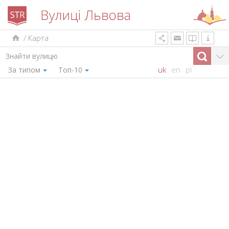
/
Карта
uk
en
pl
За типом
Топ-10