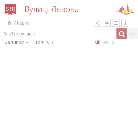
/
Карта
uk
en
pl
За типом
Топ-10