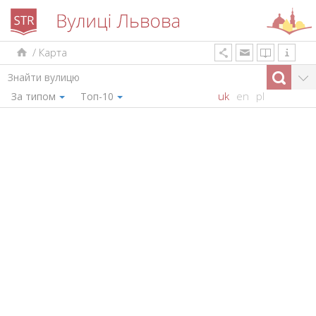
/
Карта
uk
en
pl
За типом
Топ-10