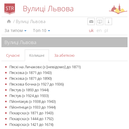
/
Вулиці Львова
uk
en
pl
За типом
Топ-10
Вулиці Львова
Сучасні
Колишні
За абеткою
Пяскі на Личаковє (з [невідомо] до 1871)
Пяскова (з 1871 до 1943)
Пяскова (з 1871 до 1890)
Пяскова бочна (з 1927 до 1936)
Пястув (з 1893 до 1944)
Пястув (з 1924 до 1933)
Пйонтакув (з 1938 до 1943)
Пйонтніци (з 1933 до 1944)
Пєкарска (з 1871 до 1943)
Пєкарска (з 1444 до 1792)
Пєкарска (з 1421 до 1674)