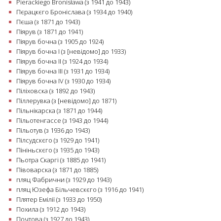
Pierackiego Bronisława (з 1941 до 1943)
Пєрацкєго Броніслава (з 1934 до 1940)
Пєша (з 1871 до 1943)
Піярув (з 1871 до 1941)
Піярув бочна (з 1905 до 1924)
Піярув бочна І (з [невідомо] до 1933)
Піярув бочна II (з 1924 до 1934)
Піярув бочна III (з 1931 до 1934)
Піярув бочна IV (з 1930 до 1934)
Піліховска (з 1892 до 1943)
Піллерувка (з [невідомо] до 1871)
Пільнікарска (з 1871 до 1944)
Пільотенгассе (з 1943 до 1944)
Пільотув (з 1936 до 1943)
Пілсудскєго (з 1929 до 1941)
Пініньскєго (з 1935 до 1943)
Пьотра Скаргі (з 1885 до 1941)
Півоварска (з 1871 до 1885)
пляц Фабрични (з 1929 до 1943)
пляц Юзефа Більчевскєго (з 1916 до 1941)
Плятер Емілії (з 1933 до 1950)
Похила (з 1912 до 1943)
Почтова (з 1927 до 1943)