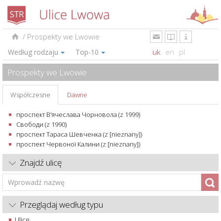
/
Prospekty we Lwowie
uk
en
pl
Według rodzaju
Top-10
Prospekty we Lwowie
Współczesne
Dawne
проспект В'ячеслава Чорновола (z 1999)
Свободи (z 1990)
проспект Тараса Шевченка (z [nieznany])
проспект Червоної Калини (z [nieznany])
Znajdź ulicę
Przeglądaj według typu
Ulice