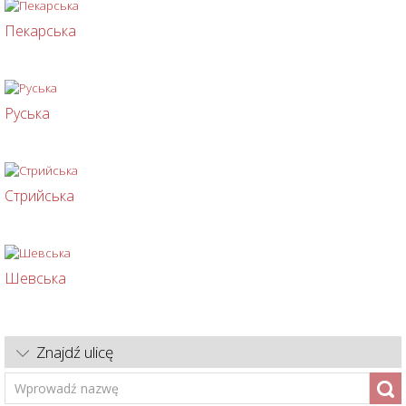
Пекарська
Руська
Стрийська
Шевська
Znajdź ulicę