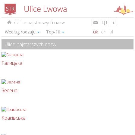
/
Ulice najstarszych nazw
uk
en
pl
Według rodzaju
Top-10
Ulice najstarszych nazw
Галицька
Зелена
Краківська