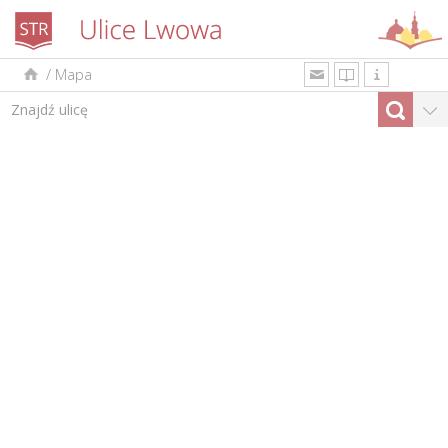
/
Mapa
uk
en
pl
Według rodzaju
Top-10