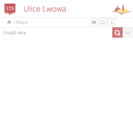
/
Mapa
uk
en
pl
Według rodzaju
Top-10