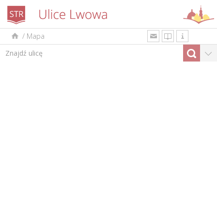
/
Mapa
uk
en
pl
Według rodzaju
Top-10