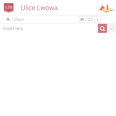
/
Mapa
uk
en
pl
Według rodzaju
Top-10