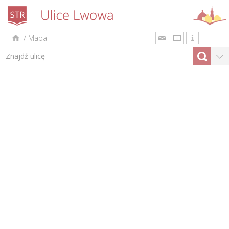
/
Mapa
uk
en
pl
Według rodzaju
Top-10