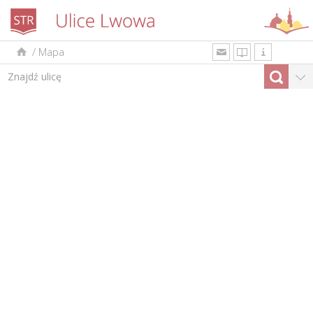
/
Mapa
uk
en
pl
Według rodzaju
Top-10