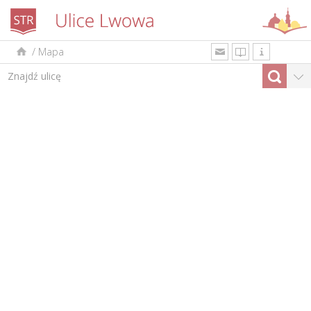
/
Mapa
uk
en
pl
Według rodzaju
Top-10