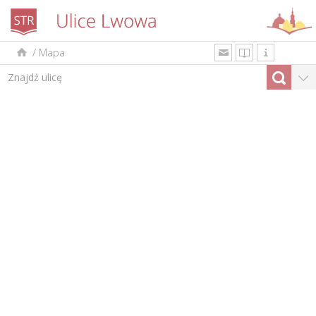
/
Mapa
uk
en
pl
Według rodzaju
Top-10